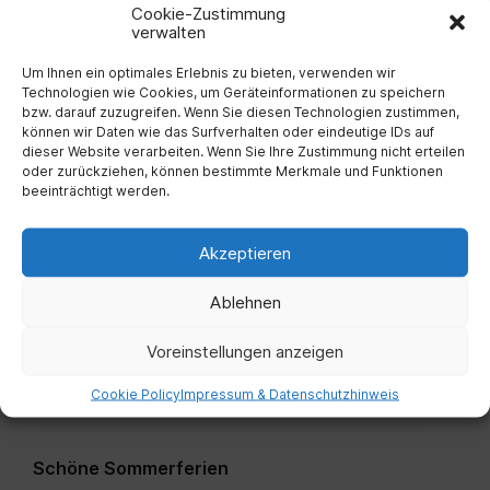
Waldbrandverordnung
Cookie-Zustimmung
verwalten
7. August 2026
Um Ihnen ein optimales Erlebnis zu bieten, verwenden wir
Technologien wie Cookies, um Geräteinformationen zu speichern
Brückensanierung Hauptstraße
bzw. darauf zuzugreifen. Wenn Sie diesen Technologien zustimmen,
können wir Daten wie das Surfverhalten oder eindeutige IDs auf
31. Juli 2026
dieser Website verarbeiten. Wenn Sie Ihre Zustimmung nicht erteilen
oder zurückziehen, können bestimmte Merkmale und Funktionen
beeinträchtigt werden.
Stellenausschreibung Amtsleiter/in
20. Juli 2026
Akzeptieren
Ablehnen
Information für Haus und
Kleingartenbesitzer zur Goldgelben
Voreinstellungen anzeigen
Vergilbungskrankheit der Rebe
Cookie Policy
Impressum & Datenschutzhinweis
7. Juli 2026
Schöne Sommerferien