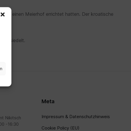
hier einen Meierhof errichtet hatten. Der kroatische
u besiedelt.
en
Meta
Impressum & Datenschutzhinweis
t Nikitsch
00 -16:30
Cookie Policy (EU)