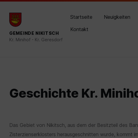
Skip
Skip
Skip
post@nikitsch.bgld.gv.at
02614 8210-0
to
to
to
content
main
footer
Startseite
Neuigkeiten
navigation
Kontakt
GEMEINDE NIKITSCH
Kr. Minihof - Kr. Geresdorf
Geschichte Kr. Minih
Das Gebiet von Nikitsch, aus dem der Besitzteil des Ba
Zisterzienserklosters herausgeschnitten wurde, kommt im