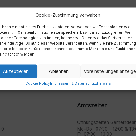
g Minihof (Hof der Mönche) durch, nachdem die Zisterzienser 
Cookie-Zustimmung verwalten
hen Minihof zu verstehen.
Ihnen ein optimales Erlebnis zu bieten, verwenden wir Technologien wie
kies, um Geräteinformationen zu speichern bzw. darauf zuzugreifen. Wenn
 diesen Technologien zustimmen, können wir Daten wie das Surfverhalten
tisch Minihof im Laufe des 16. Jahrhunderts mit Kroaten ne
r eindeutige IDs auf dieser Website verarbeiten. Wenn Sie Ihre Zustimmung
ht erteilen oder zurückziehen, können bestimmte Merkmale und Funktionen
inträchtigt werden.
Akzeptieren
Ablehnen
Voreinstellungen anzeig
Cookie Policy
Impressum & Datenschutzhinweis
Amtszeiten
Öffnungszeiten Gemeindeam
-0
Mo-Do : 07:30 – 12:00 & 13:
Fr: 07:30 – 13:00