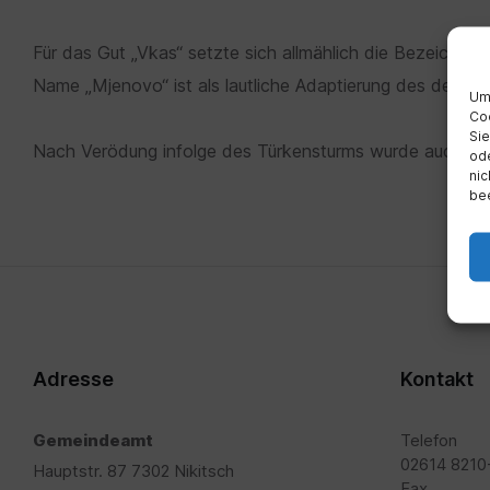
Für das Gut „Vkas“ setzte sich allmählich die Bezeichnun
Name „Mjenovo“ ist als lautliche Adaptierung des deutsc
Um 
Coo
Sie
Nach Verödung infolge des Türkensturms wurde auch Kroa
ode
nic
bee
Adresse
Kontakt
Gemeindeamt
Telefon
02614 8210
Hauptstr. 87 7302 Nikitsch
Fax