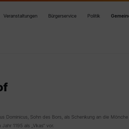
02614 8210-14
Veranstaltungen
Bürgerservice
Politik
Gemein
of
nus Dominicus, Sohn des Bors, als Schenkung an die Mönche
 Jahr 1195 als „Vkas“ vor.