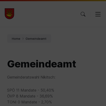
Skip
Skip
Skip
to
to
to
content
main
footer
navigation
Home
Gemeindeamt
Gemeindeamt
Gemeinderatswahl Nikitsch:
SPÖ 11 Mandate - 50,40%
ÖVP 8 Mandate - 36,69%
TONI 0 Mandate - 2,70%