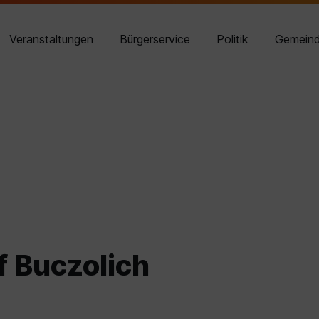
02614 8210-14
Veranstaltungen
Bürgerservice
Politik
Gemein
f Buczolich