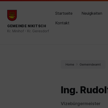
Skip
Skip
Skip
post@nikitsch.bgld.gv.at
02614 8210-0
to
to
to
content
main
footer
Startseite
Neuigkeiten
navigation
Kontakt
GEMEINDE NIKITSCH
Kr. Minihof - Kr. Geresdorf
Home
Gemeindeamt
Ing. Rudol
Vizebürgermeister