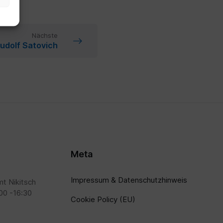
Nächste
udolf Satovich
Meta
Impressum & Datenschutzhinweis
t Nikitsch
00 -16:30
Cookie Policy (EU)