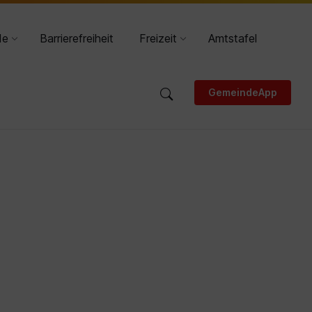
DE
HR
de
Barrierefreiheit
Freizeit
Amtstafel
GemeindeApp