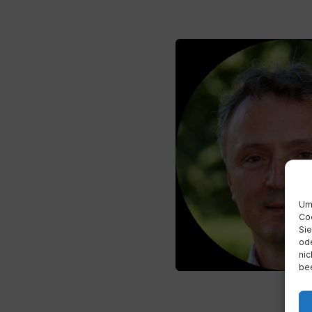
Um 
Coo
Sie
ode
nic
bee