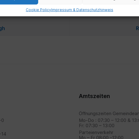
Cookie Policy
Impressum & Datenschutzhinweis
gh
R
Amtszeiten
Öffnungszeiten Gemeindeam
-0
Mo-Do : 07:30 – 12:00 & 13:
Fr: 07:30 – 13:00
Parteienverkehr
-14
Mo – Fr 08:00 -12:00