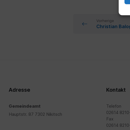
Vorherige
Christian Balo
Adresse
Kontakt
Gemeindeamt
Telefon
02614 8210
Hauptstr. 87 7302 Nikitsch
Fax
02614 8210