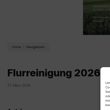
Home
Neuigkeiten
Flurreinigung 2026 
Um 
27. März 2026
Coo
Sie
ode
nic
bee