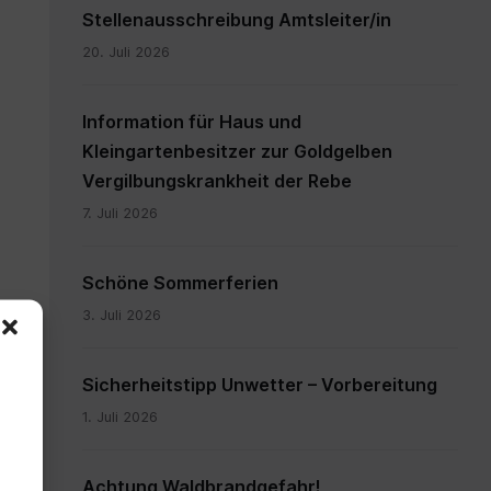
Stellenausschreibung Amtsleiter/in
20. Juli 2026
Information für Haus und
Kleingartenbesitzer zur Goldgelben
Vergilbungskrankheit der Rebe
7. Juli 2026
Schöne Sommerferien
3. Juli 2026
Sicherheitstipp Unwetter – Vorbereitung
1. Juli 2026
Achtung Waldbrandgefahr!