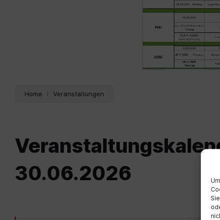
Home
Veranstaltungen
Veranstaltungskalend
30.06.2026
Um 
Coo
Sie
ode
nic