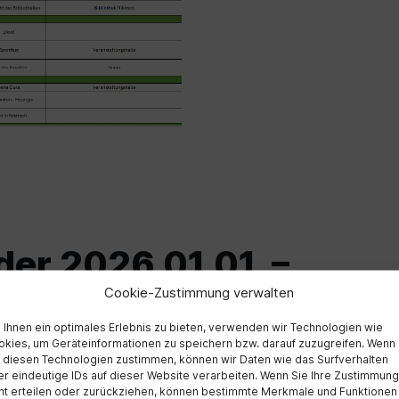
er 2026 01.01. –
Cookie-Zustimmung verwalten
Ihnen ein optimales Erlebnis zu bieten, verwenden wir Technologien wie
kies, um Geräteinformationen zu speichern bzw. darauf zuzugreifen. Wenn
 diesen Technologien zustimmen, können wir Daten wie das Surfverhalten
r eindeutige IDs auf dieser Website verarbeiten. Wenn Sie Ihre Zustimmung
ht erteilen oder zurückziehen, können bestimmte Merkmale und Funktionen