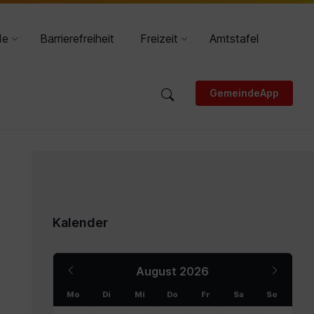
DE
HR
de
Barrierefreiheit
Freizeit
Amtstafel
GemeindeApp
Kalender
Previous
Next
August
2026
Month
Month
Mo
Di
Mi
Do
Fr
Sa
So
Skip