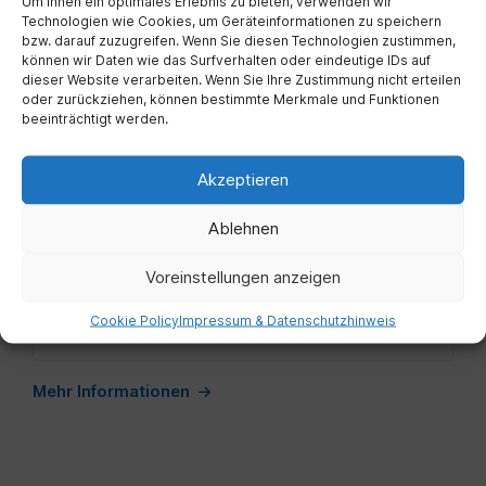
Um Ihnen ein optimales Erlebnis zu bieten, verwenden wir
Technologien wie Cookies, um Geräteinformationen zu speichern
bzw. darauf zuzugreifen. Wenn Sie diesen Technologien zustimmen,
Anhänge
können wir Daten wie das Surfverhalten oder eindeutige IDs auf
File
Gemeindezeitung Mu00E4rz.pdf
EXTERN
dieser Website verarbeiten. Wenn Sie Ihre Zustimmung nicht erteilen
extension:
oder zurückziehen, können bestimmte Merkmale und Funktionen
pdf
beeinträchtigt werden.
Mehr Informationen
Akzeptieren
Gemeindezeitung Feber
Ablehnen
Voreinstellungen anzeigen
Anhänge
File
Gemeindeinformation 23.02.2023.pdf
Cookie Policy
Impressum & Datenschutzhinweis
extension:
EXTERN
pdf
Mehr Informationen